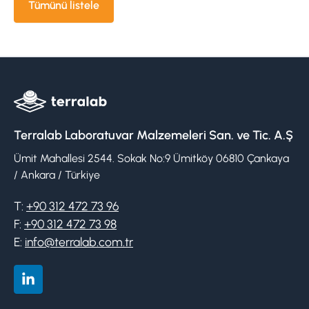
Tümünü listele
Terralab Laboratuvar Malzemeleri San. ve Tic. A.Ş
Ümit Mahallesi 2544. Sokak No:9 Ümitköy 06810 Çankaya
/ Ankara / Türkiye
T:
+90 312 472 73 96
F:
+90 312 472 73 98
E:
info@terralab.com.tr