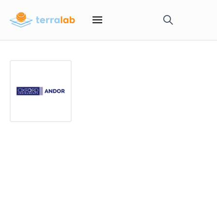
Temsilcilikler
Andor
Andor yüksek performanslı dijital kameralar,
mikroskopi sistemleri ve üç boyutlu mikroskopi
görüntülerinin işlenmesini sağlayan Imaris yazılımını
geliştiren ve üreten dünya lideri bir markadır.