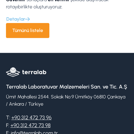
rotayıbirlikte oluşturuyoruz.
Detaylar
Tümünü listele
Terralab Laboratuvar Malzemeleri San. ve Tic. A.Ş
Ümit Mahallesi 2544. Sokak No:9 Ümitköy 06810 Çankaya
/ Ankara / Türkiye
T:
+90 312 472 73 96
F:
+90 312 472 73 98
E:
info@terralab.com.tr