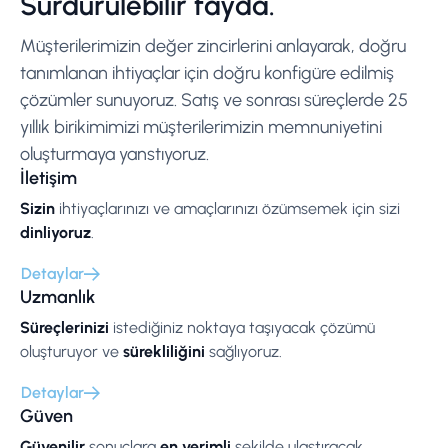
Sürdürülebilir fayda.
Müşterilerimizin değer zincirlerini anlayarak, doğru
tanımlanan ihtiyaçlar için doğru konfigüre edilmiş
çözümler sunuyoruz. Satış ve sonrası süreçlerde 25
yıllık birikimimizi müşterilerimizin memnuniyetini
oluşturmaya yanstıyoruz.
İletişim
Sizin
ihtiyaçlarınızı ve amaçlarınızı özümsemek için sizi
dinliyoruz
.
Detaylar
Uzmanlık
Süreçlerinizi
istediğiniz noktaya taşıyacak çözümü
oluşturuyor ve
sürekliliğini
sağlıyoruz.
Detaylar
Güven
Güvenilir
sonuçlara
en verimli
şekilde ulaştıracak