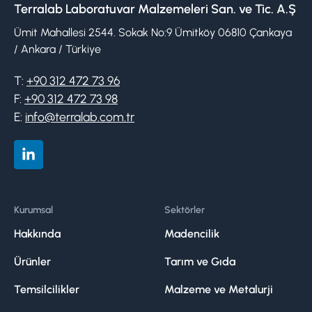
Terralab Laboratuvar Malzemeleri San. ve Tic. A.Ş
Ümit Mahallesi 2544. Sokak No:9 Ümitköy 06810 Çankaya
/ Ankara / Türkiye
T:
+90 312 472 73 96
F:
+90 312 472 73 98
E:
info@terralab.com.tr
Kurumsal
Sektörler
Hakkında
Madencilik
Ürünler
Tarım ve Gıda
Temsilcilikler
Malzeme ve Metalurji