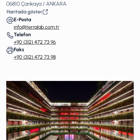
06810 Çankaya / ANKARA
Haritada göster
E-Posta
info@terralab.com.tr
Telefon
+90 (312) 472 73 96
Faks
+90 (312) 472 73 98