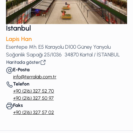
İstanbul
Lapis Han
Esentepe Mh. E5 Karayolu D100 Güney Yanyolu
Soğanlık Sapağı 25/1036 34870 Kartal / İSTANBUL
Haritada göster
E-Posta
info@terralab.com.tr
Telefon
+90 (216) 327 52 70
+90 (216) 327 50 97
Faks
+90 (216) 327 57 02