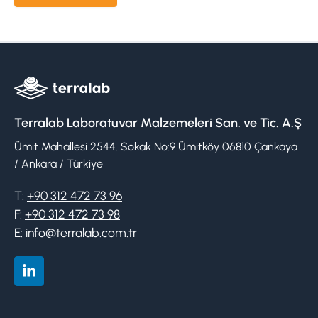
Terralab Laboratuvar Malzemeleri San. ve Tic. A.Ş
Ümit Mahallesi 2544. Sokak No:9 Ümitköy 06810 Çankaya
/ Ankara / Türkiye
T:
+90 312 472 73 96
F:
+90 312 472 73 98
E:
info@terralab.com.tr