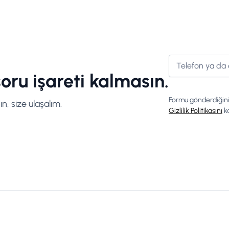
oru işareti kalmasın.
Formu gönderdiğin
kın, size ulaşalım.
Gizlilik Politikasını
ka