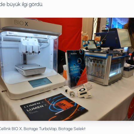
e büyük ilgi gördü.
Cellink BIO X, Biotage TurboVap, Biotage Selekt