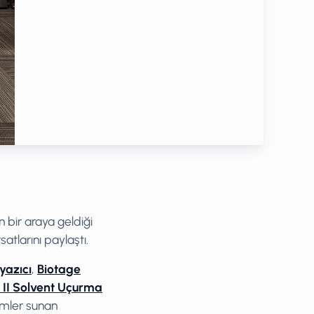
n bir araya geldiği
satlarını paylaştı.
yazıcı
,
Biotage
 II Solvent Uçurma
ümler sunan