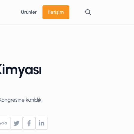
Ürünler
İletişim
 Kimyası
ongresine katıldık.
yala