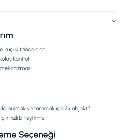
rım
ve küçük taban alanı
kolay kontrol
e mekanizması
ilde bulmak ve taramak için 2x objektif
in hızlı birleştirme
leme Seçeneği