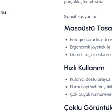
gerçekleştirebilirsiniz.
onu
Spesifikasyonlar
Masaüstü Tasa
Entegre karanlık oda 
Ergonomik joystick ile 
Dahili titreşim önlem
Hızlı Kullanım
Kullanıcı dostu arayüz
Numuneyi hızlı bir şek
Çok büyük numuneler iç
Çoklu Görüntü