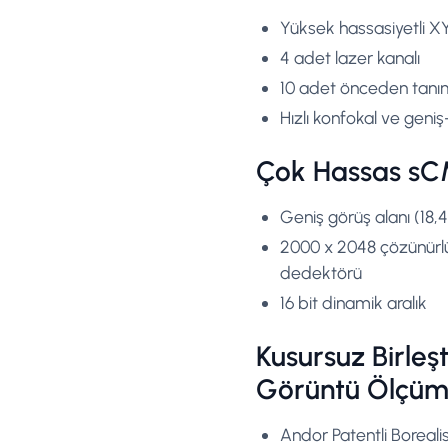
Yüksek hassasiyetli 
4 adet lazer kanalı
10 adet önceden tanım
Hızlı konfokal ve gen
Çok Hassas s
Geniş görüş alanı (18
2000 x 2048 çözünürl
dedektörü
16 bit dinamik aralık
Kusursuz Birleş
Görüntü Ölçü
Andor Patentli Boreal