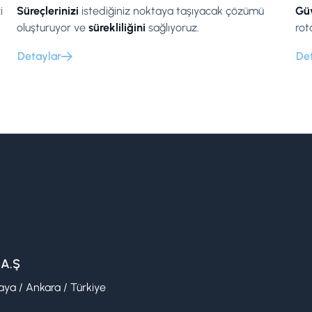
i
Süreçlerinizi
istediğiniz noktaya taşıyacak çözümü
Güv
oluşturuyor ve
sürekliliğini
sağlıyoruz.
rot
Detaylar
De
 A.Ş
ya / Ankara / Türkiye