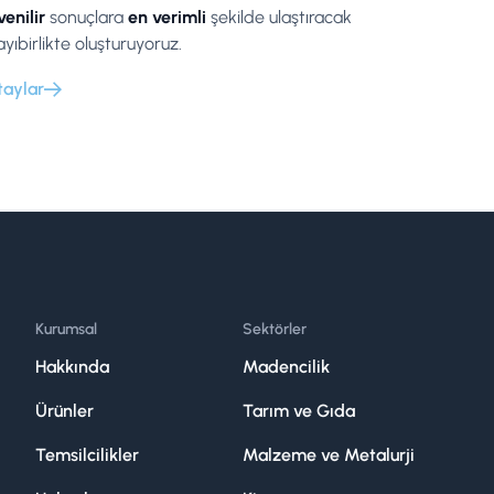
enilir
sonuçlara
en verimli
şekilde ulaştıracak
ayıbirlikte oluşturuyoruz.
taylar
Kurumsal
Sektörler
Hakkında
Madencilik
Ürünler
Tarım ve Gıda
Temsilcilikler
Malzeme ve Metalurji