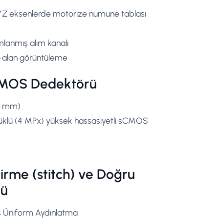
XYZ eksenlerde motorize numune tablası
lanmış alım kanalı
iş-alan görüntüleme
CMOS Dedektörü
,4 mm)
üklü (4 MPx) yüksek hassasiyetli sCMOS
tirme (stitch) ve Doğru
mü
is Üniform Aydınlatma