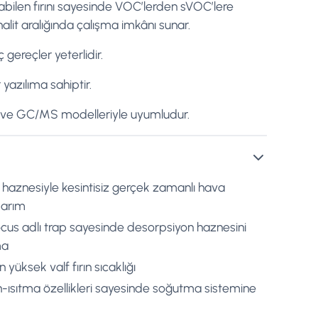
şabilen fırını sayesinde VOC’lerden sVOC’lere
alit aralığında çalışma imkânı sunar.
 gereçler yeterlidir.
yazılıma sahiptir.
C ve GC/MS modelleriyle uyumludur.
 haznesiyle kesintisiz gerçek zamanlı hava
sarım
ocus adlı trap sayesinde desorpsiyon haznesini
ma
 yüksek valf fırın sıcaklığı
ısıtma özellikleri sayesinde soğutma sistemine