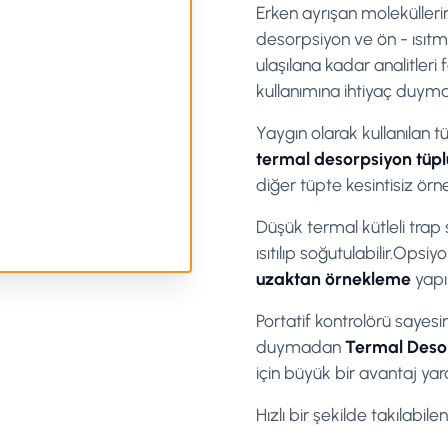
Erken ayrışan molekülleri
desorpsiyon ve ön - ısıtm
ulaşılana kadar analitleri
kullanımına ihtiyaç duyma
Yaygın olarak kullanılan 
termal desorpsiyon tüpl
diğer tüpte kesintisiz ör
Düşük termal kütleli trap 
ısıtılıp soğutulabilir.Opsi
uzaktan örnekleme
yapı
Portatif kontrolörü sayes
duymadan
Termal Deso
için büyük bir avantaj yara
Hızlı bir şekilde takılabil