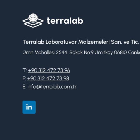
Terralab Laboratuvar Malzemeleri San. ve Tic.
Ümit Mahallesi 2544. Sokak No:9 Ümitköy 06810 Çanka
T:
+90 312 472 73 96
F:
+90 312 472 73 98
E:
info@terralab.com.tr