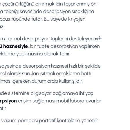
n çözünürlüğünü artırmak için tasarlanmış ön -
a tekniği sayesinde desorpsiyon sıcaklığına
 focus tüpünde tutar. Bu sayede kriyojen
z.
tüm termal desorpsiyon tüplerini desteleyen
çift
ü haznesiyle
, bir tüpte desorpsiyon yapılırken
nekleme yapılmasına olanak tanır.
sayesinde desorpsiyon haznesi hızlı bir şekilde
yonel olarak sunulan ısıtmalı örnekleme hattı
lması gereken durumlarda kullanışlıdır.
inde sistemine bilgisayar bağlamaya ihtiyaç
rpsiyon
erişim sağlaması mobil laboratuvarlar
tır.
en vakum pompası portatif kontrolörle yönetilir.