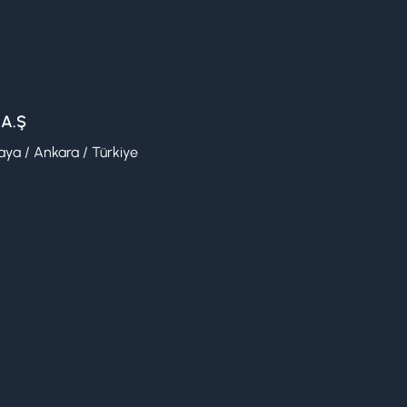
 A.Ş
ya / Ankara / Türkiye