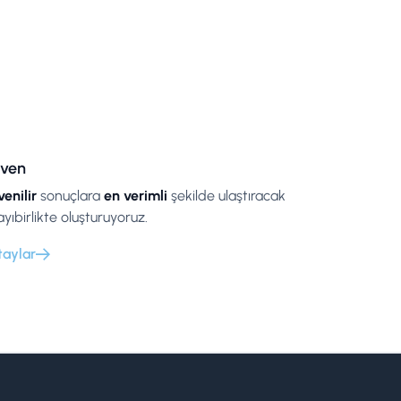
ven
enilir
sonuçlara
en verimli
şekilde ulaştıracak
ayıbirlikte oluşturuyoruz.
taylar