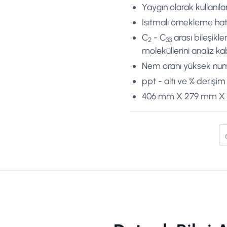
Yaygın olarak kullanıl
Isıtmalı örnekleme hat
C
- C
arası bileşikler
2
33
moleküllerini analiz kab
Nem oranı yüksek num
ppt - altı ve % derişi
406 mm X 279 mm X 