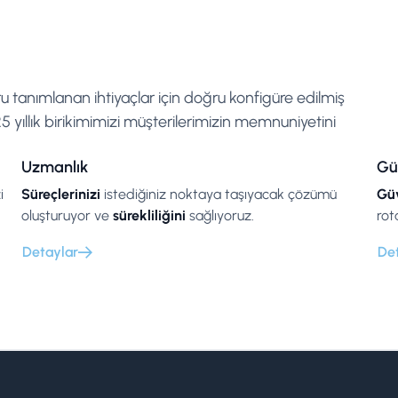
ru tanımlanan ihtiyaçlar için doğru konfigüre edilmiş
 yıllık birikimimizi müşterilerimizin memnuniyetini
Uzmanlık
Gü
i
Süreçlerinizi
istediğiniz noktaya taşıyacak çözümü
Güv
oluşturuyor ve
sürekliliğini
sağlıyoruz.
rot
Detaylar
De