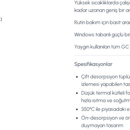
Yüksek sıcaklıklarda çalı
kadar uzanan geniş bir an
)
Rutin bakım için basit araç
Windows tabanlı güçlü bir 
Yaygın kullanılan tüm G
Spesifikasyonlar
Çift desorpsiyon tüplü
izlemesi yapabilen ta
Düşük termal kütleli f
hızla ısıtma ve soğut
350°C ile piyasadaki en
Ön-desorpsiyon ve ön-
duymayan tasarım