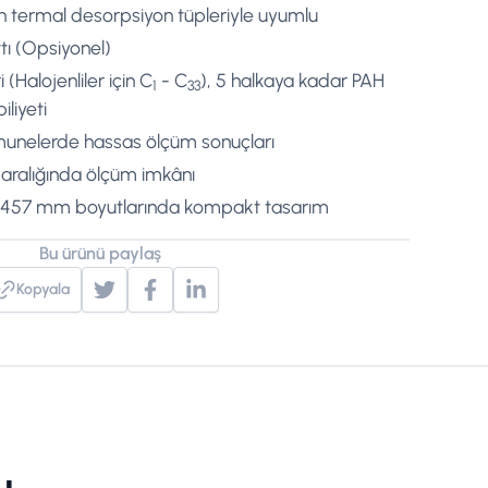
an termal desorpsiyon tüpleriyle uyumlu
tı (Opsiyonel)
i (Halojenliler için C
- C
), 5 halkaya kadar PAH
1
33
iliyeti
unelerde hassas ölçüm sonuçları
m aralığında ölçüm imkânı
457 mm boyutlarında kompakt tasarım
Bu ürünü paylaş
Kopyala