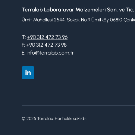
Terralab Laboratuvar Malzemeleri San. ve Tic.
Ümit Mahallesi 2544. Sokak No:9 Ümitköy 06810 Çanka
T:
+90 312 472 73 96
F:
+90 312 472 73 98
E:
info@terralab.com.tr
© 2025 Terralab. Her hakkı saklıdır.