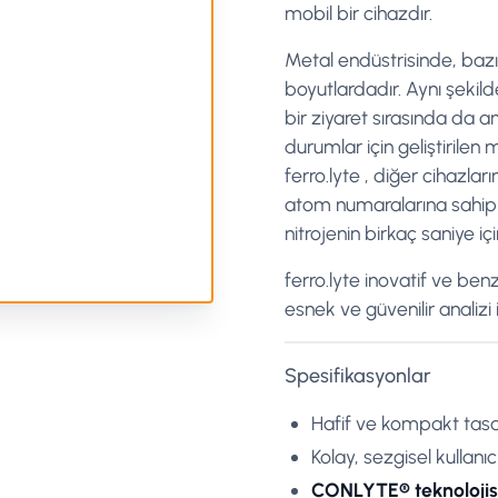
mobil bir cihazdır.
Metal endüstrisinde, baz
boyutlardadır. Aynı şekild
bir ziyaret sırasında da a
durumlar için geliştirile
ferro.lyte , diğer cihazlar
atom numaralarına sahip e
nitrojenin birkaç saniye iç
ferro.lyte inovatif ve ben
esnek ve güvenilir analizi 
Spesifikasyonlar
Hafif ve kompakt tas
Kolay, sezgisel kullanıc
CONLYTE® teknolojis