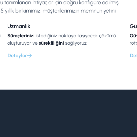
ru tanımlanan ihtiyaçlar için doğru konfigüre edilmiş
 yıllık birikimimizi müşterilerimizin memnuniyetini
Uzmanlık
Gü
i
Süreçlerinizi
istediğiniz noktaya taşıyacak çözümü
Güv
oluşturuyor ve
sürekliliğini
sağlıyoruz.
rot
Detaylar
De