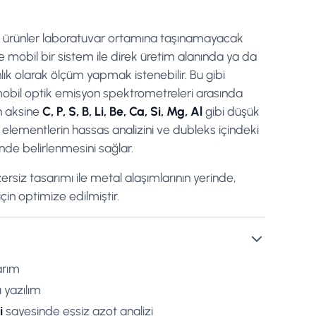
ı ürünler laboratuvar ortamına taşınamayacak
e mobil bir sistem ile direk üretim alanında ya da
nlık olarak ölçüm yapmak istenebilir. Bu gibi
n mobil optik emisyon spektrometreleri arasında
ın aksine
C, P, S, B, Li, Be, Ca, Si, Mg, Al
gibi düşük
lementlerin hassas analizini ve dubleks içindeki
inde belirlenmesini sağlar.
zersiz tasarımı ile metal alaşımlarının yerinde,
için optimize edilmiştir.
arım
ı yazılım
i
sayesinde eşsiz azot analizi