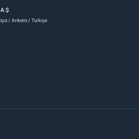
 A.Ş
ya / Ankara / Türkiye