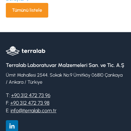
Tümünü listele
Terralab Laboratuvar Malzemeleri San. ve Tic. A.Ş
Ümit Mahallesi 2544. Sokak No:9 Ümitköy 06810 Çankaya
/ Ankara / Türkiye
T:
+90 312 472 73 96
F:
+90 312 472 73 98
E:
info@terralab.com.tr