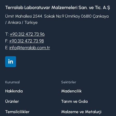
Terralab Laboratuvar Malzemeleri San. ve Tic. A.Ş
Ümit Mahallesi 2544. Sokak No:9 Ümitköy 06810 Çankaya
/ Ankara / Türkiye
T:
+90 312 472 73 96
F:
+90 312 472 73 98
E:
info@terralab.com.tr
Kurumsal
Sektörler
Hakkında
Madencilik
Ürünler
Tarım ve Gıda
Temsilcilikler
Malzeme ve Metalurji