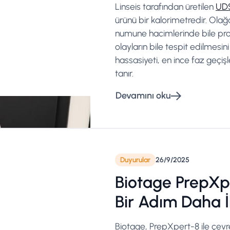
Linseis tarafından üretilen
UD
ürünü bir kalorimetredir. Olağ
numune hacimlerinde bile pro
olayların bile tespit edilmesin
hassasiyeti, en ince faz geçiş
tanır.
Devamını oku
Duyurular
26/9/2025
Biotage PrepXpe
Bir Adım Daha İl
Biotage, PrepXpert-8 ile çevres