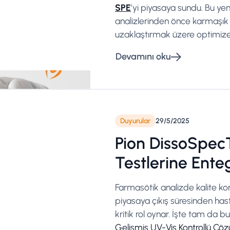
SPE
’yi piyasaya sundu. Bu y
analizlerinden önce karmaşık 
uzaklaştırmak üzere optimize 
Devamını oku
Duyurular
29/5/2025
Pion DissoSpe
Testlerine Ent
Farmasötik analizde kalite kon
piyasaya çıkış süresinden has
kritik rol oynar. İşte tam da b
Gelişmiş UV-Vis Kontrollü Çö