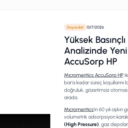
Duyurular
13/7/2026
Yüksek Basınçl
Analizinde Yeni
AccuSorp HP
Micromeritics AccuSorp HP
il
bar'a kadar süreç koşullarını l
doğruluk, gözetimsiz otomasy
arada.
Micromeritics
'in 60 yılı aşk
volumetrik adsorpsiyon karak
(High Pressure)
, gaz depolam