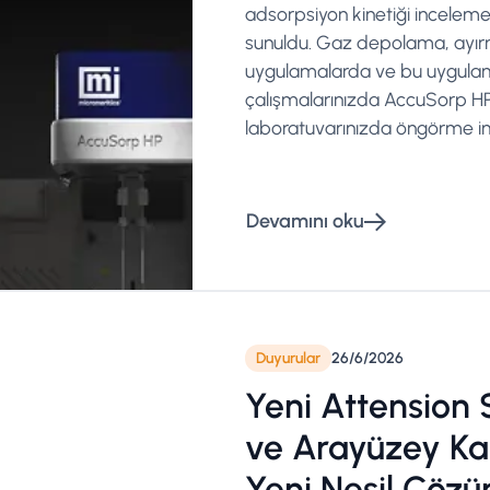
adsorpsiyon kinetiği incelem
sunuldu. Gaz depolama, ayı
uygulamalarda ve bu uygulam
çalışmalarınızda AccuSorp HP
laboratuvarınızda öngörme imk
Devamını oku
Duyurular
26/6/2026
Yeni Attension 
ve Arayüzey Ka
Yeni Nesil Çözü