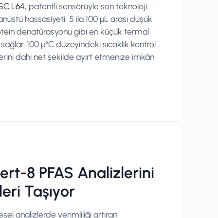
SC L64
, patentli sensörüyle son teknoloji
anüstü hassasiyeti, 5 ila 100 μL arası düşük
tein denatürasyonu gibi en küçük termal
i sağlar. 100 µ°C düzeyindeki sıcaklık kontrol
lerini dahi net şekilde ayırt etmenize imkân
rt-8 PFAS Analizlerini
eri Taşıyor
el analizlerde verimliliği artıran