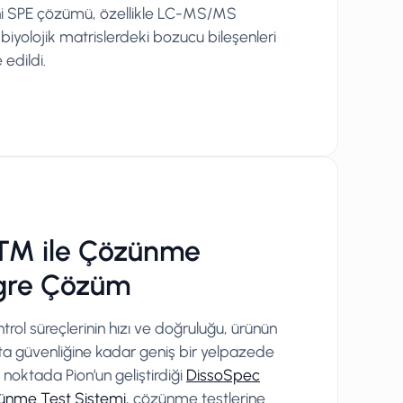
eni SPE çözümü, özellikle LC-MS/MS
biyolojik matrislerdeki bozucu bileşenleri
edildi.
c™ ile Çözünme
egre Çözüm
trol süreçlerinin hızı ve doğruluğu, ürünün
ta güvenliğine kadar geniş bir yelpazede
u noktada Pion’un geliştirdiği
DissoSpec
zünme Test Sistemi
, çözünme testlerine