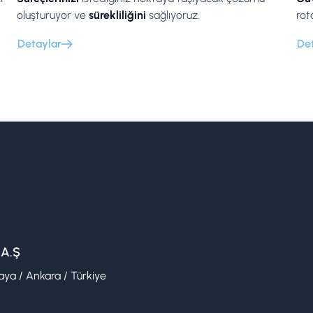
oluşturuyor ve
sürekliliğini
sağlıyoruz.
rot
Detaylar
De
 A.Ş
ya / Ankara / Türkiye