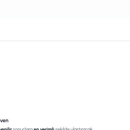
ven
enilir
sonuçlara
en verimli
şekilde ulaştıracak