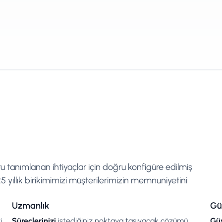
ru tanımlanan ihtiyaçlar için doğru konfigüre edilmiş
 yıllık birikimimizi müşterilerimizin memnuniyetini
Uzmanlık
Gü
i
Süreçlerinizi
istediğiniz noktaya taşıyacak çözümü
Güv