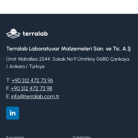
Terralab Laboratuvar Malzemeleri San. ve Tic. A.Ş
Ümit Mahallesi 2544. Sokak No:9 Ümitköy 06810 Çankaya
/ Ankara / Türkiye
T:
+90 312 472 73 96
F:
+90 312 472 73 98
E:
info@terralab.com.tr
Kurumsal
Sektörler