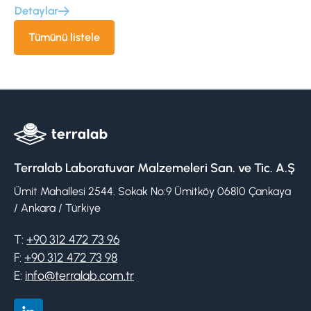
Detaylar
Tümünü listele
Terralab Laboratuvar Malzemeleri San. ve Tic. A.Ş
Ümit Mahallesi 2544. Sokak No:9 Ümitköy 06810 Çankaya
/ Ankara / Türkiye
T:
+90 312 472 73 96
F:
+90 312 472 73 98
E:
info@terralab.com.tr