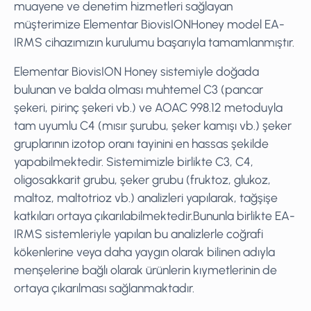
muayene ve denetim hizmetleri sağlayan
müşterimize Elementar BiovisIONHoney model EA-
IRMS cihazımızın kurulumu başarıyla tamamlanmıştır.
Elementar BiovisION Honey sistemiyle doğada
bulunan ve balda olması muhtemel C3 (pancar
şekeri, pirinç şekeri vb.) ve AOAC 998.12 metoduyla
tam uyumlu C4 (mısır şurubu, şeker kamışı vb.) şeker
gruplarının izotop oranı tayinini en hassas şekilde
yapabilmektedir. Sistemimizle birlikte C3, C4,
oligosakkarit grubu, şeker grubu (fruktoz, glukoz,
maltoz, maltotrioz vb.) analizleri yapılarak, tağşişe
katkıları ortaya çıkarılabilmektedir.Bununla birlikte EA-
IRMS sistemleriyle yapılan bu analizlerle coğrafi
kökenlerine veya daha yaygın olarak bilinen adıyla
menşelerine bağlı olarak ürünlerin kıymetlerinin de
ortaya çıkarılması sağlanmaktadır.