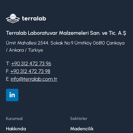
Terralab Laboratuvar Malzemeleri San. ve Tic. A.Ş
Ümit Mahallesi 2544. Sokak No:9 Ümitköy 06810 Çankaya
/ Ankara / Türkiye
T:
+90 312 472 73 96
F:
+90 312 472 73 98
E:
info@terralab.com.tr
Kurumsal
Sektörler
Hakkında
Madencilik