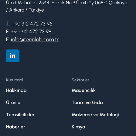
Ümit Mahallesi 2544. Sokak No:9 Ümitköy 06810 Çankaya
/ Ankara / Türkiye
T:
+90 312 472 73 96
F:
+90 312 472 73 98
E:
info@terralab.com.tr
Kurumsal
Sektörler
Hakkında
Madencilik
Ürünler
Tarım ve Gıda
Temsilcilikler
Malzeme ve Metalurji
Haberler
Kimya