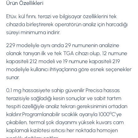
Ürün Özellikleri
Etüv, kül fırını, terazi ve bilgisayar özelliklerini tek
cihazda birleştirerek operatörün analiz için harcadığı
süreyi minimuma indirir.
229 modeliyle aynı anda 29 numunenin analizine
olanak tanıyan ilk ve tek TGA cihazı olup, 12 numune
kapasiteli 212 modeli ve 19 numune kapasiteli 219
modeliyle kullanıcı ihtiyaçlarına göre esnek seçenekler
sunar.
0,1 mg hassasiyete sahip güvenilir Precisa hassas
terazisiyle sağladığı kesin sonuçlar ve sabit tartım
tespiti özelliğiyle analiz tekrarı gereksinimini ortadan
o
kaldırır.Programlanabilir sıcaklık ayarıyla 1000
C’ye
çıkabilen, termal şok dayanımı yüksek kuvars cam
kaplamalı kızılötesi ısıtıcısı her noktada homojen