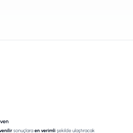
ven
enilir
sonuçlara
en verimli
şekilde ulaştıracak