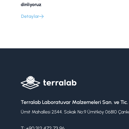
dinliyoruz
.
Detaylar
Terralab Laboratuvar Malzemeleri San. ve Tic.
Ümit Mahallesi 2544. Sokak No:9 Ümitköy 06810 Çanka
T:
+90 312 472 73 96