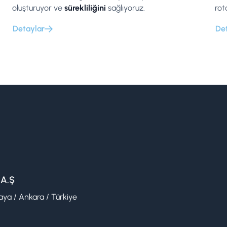
oluşturuyor ve
sürekliliğini
sağlıyoruz.
rot
Detaylar
De
 A.Ş
ya / Ankara / Türkiye